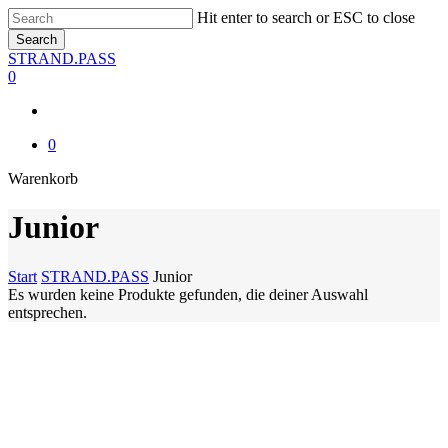
Skip
Hit enter to search or ESC to close
to
Search
main
Close
STRAND.PASS
content
Search
0
0
Close
Warenkorb
Cart
Junior
Start
STRAND.PASS
Junior
Es wurden keine Produkte gefunden, die deiner Auswahl
entsprechen.