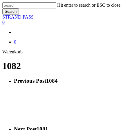
Skip
Hit enter to search or ESC to close
to
Search
main
Close
STRAND.PASS
content
Search
0
0
Close
Warenkorb
Cart
1082
Previous Post
1084
Next Post
1081