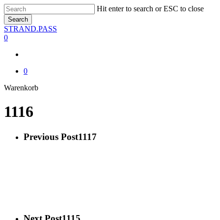
Skip
Hit enter to search or ESC to close
to
Search
main
Close
STRAND.PASS
content
Search
0
0
Close
Warenkorb
Cart
1116
Previous Post
1117
Next Post
1115