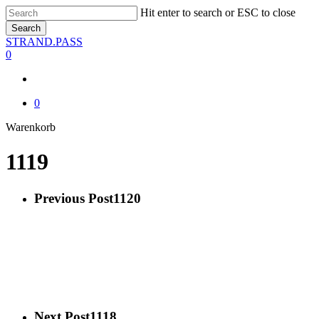
Skip
Hit enter to search or ESC to close
to
Search
main
Close
STRAND.PASS
content
Search
0
0
Close
Warenkorb
Cart
1119
Previous Post
1120
Next Post
1118