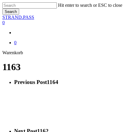
Skip
Hit enter to search or ESC to close
to
Search
main
Close
STRAND.PASS
content
Search
0
0
Close
Warenkorb
Cart
1163
Previous Post
1164
Next Post
1162