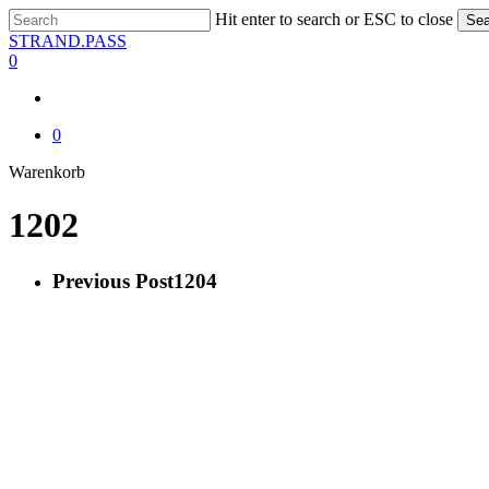
Skip
Hit enter to search or ESC to close
Sea
to
Close
STRAND.PASS
main
Search
0
content
0
Close
Warenkorb
Cart
1202
Previous Post
1204