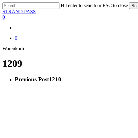
Skip
Hit enter to search or ESC to close
Sea
to
Close
STRAND.PASS
main
Search
0
content
0
Close
Warenkorb
Cart
1209
Previous Post
1210