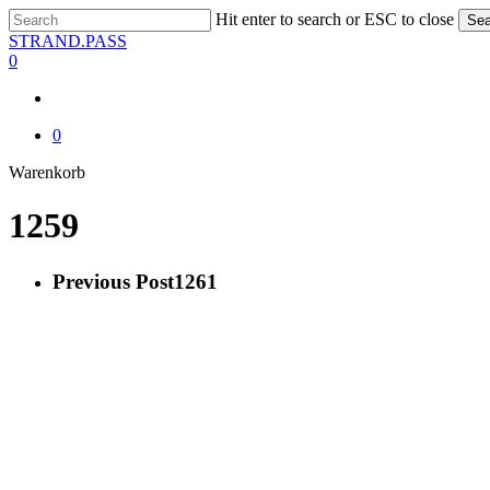
Skip
Hit enter to search or ESC to close
Sea
to
Close
STRAND.PASS
main
Search
0
content
0
Close
Warenkorb
Cart
1259
Previous Post
1261