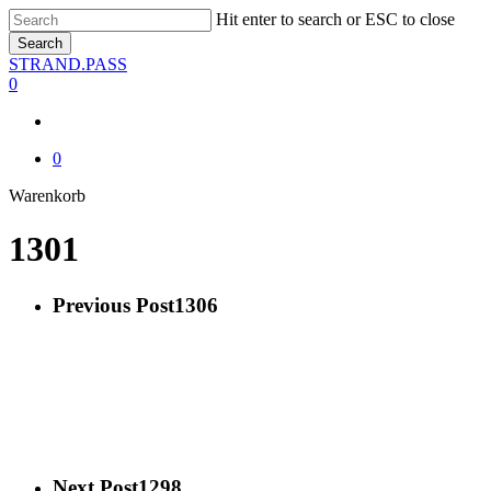
Skip
Hit enter to search or ESC to close
to
Search
main
Close
STRAND.PASS
content
Search
0
0
Close
Warenkorb
Cart
1301
Previous Post
1306
Next Post
1298