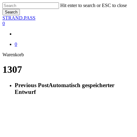
Skip
Hit enter to search or ESC to close
to
Search
main
Close
STRAND.PASS
content
Search
0
0
Close
Warenkorb
Cart
1307
Previous Post
Automatisch gespeicherter
Entwurf