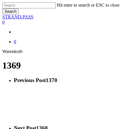
Skip
Hit enter to search or ESC to close
to
Search
main
Close
STRAND.PASS
content
Search
0
0
Close
Warenkorb
Cart
1369
Previous Post
1370
Next Post
1368