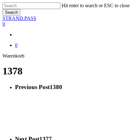
Skip
Hit enter to search or ESC to close
to
Search
main
Close
STRAND.PASS
content
Search
0
0
Close
Warenkorb
Cart
1378
Previous Post
1380
Next Post
1377