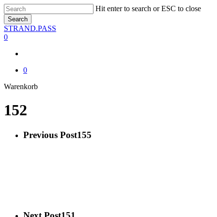
Skip
Hit enter to search or ESC to close
to
Search
main
Close
STRAND.PASS
content
Search
0
0
Close
Warenkorb
Cart
152
Previous Post
155
Next Post
151