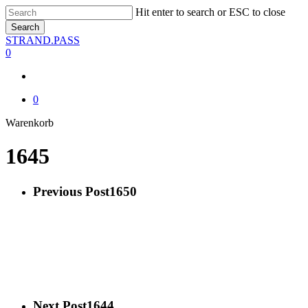
Skip
Hit enter to search or ESC to close
to
Search
main
Close
STRAND.PASS
content
Search
0
0
Close
Warenkorb
Cart
1645
Previous Post
1650
Next Post
1644