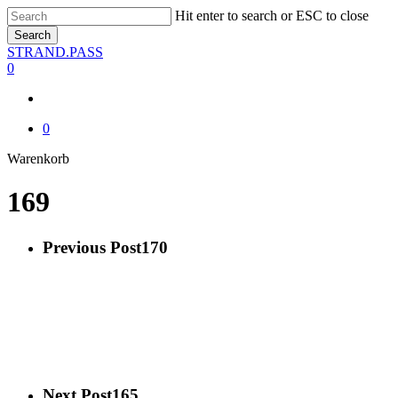
Skip
Hit enter to search or ESC to close
to
Search
main
Close
STRAND.PASS
content
Search
0
0
Close
Warenkorb
Cart
169
Previous Post
170
Next Post
165