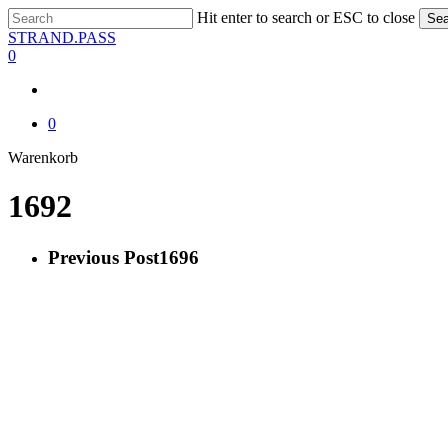
Skip
Hit enter to search or ESC to close
Sea
to
Close
STRAND.PASS
main
Search
0
content
0
Close
Warenkorb
Cart
1692
Previous Post
1696