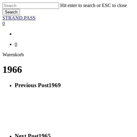
Skip
Hit enter to search or ESC to close
to
Search
main
Close
STRAND.PASS
content
Search
0
0
Close
Warenkorb
Cart
1966
Previous Post
1969
Next Post
1965