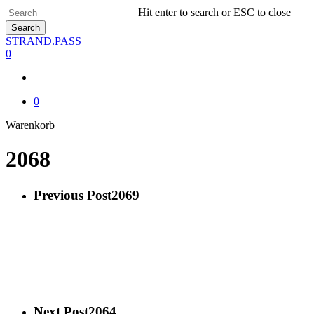
Skip
Hit enter to search or ESC to close
to
Search
main
Close
STRAND.PASS
content
Search
0
0
Close
Warenkorb
Cart
2068
Previous Post
2069
Next Post
2064