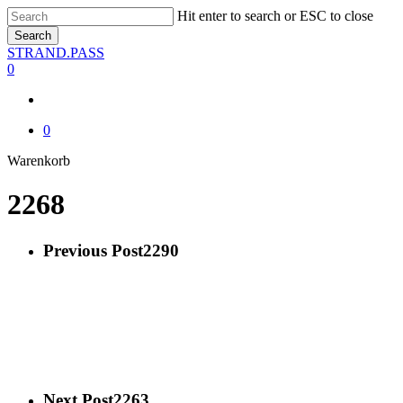
Skip
Hit enter to search or ESC to close
to
Search
main
Close
STRAND.PASS
content
Search
0
0
Close
Warenkorb
Cart
2268
Previous Post
2290
Next Post
2263