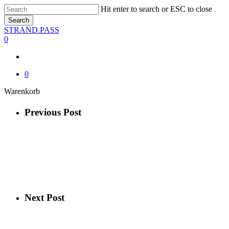
Skip
Hit enter to search or ESC to close
to
Search
main
Close
STRAND.PASS
content
Search
0
0
Close
Warenkorb
Cart
Previous Post
Next Post