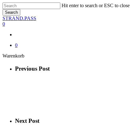
Skip
Hit enter to search or ESC to close
to
Search
main
Close
STRAND.PASS
content
Search
0
0
Close
Warenkorb
Cart
Previous Post
Next Post