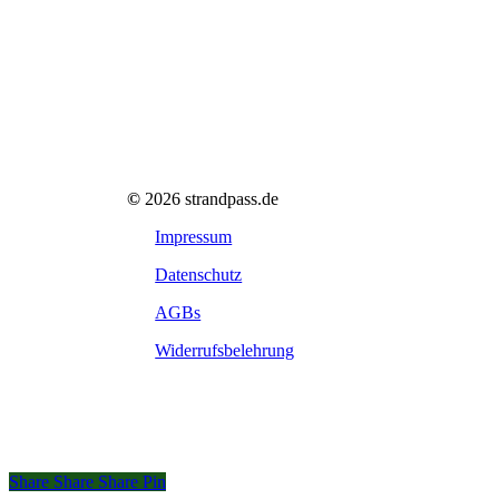
©
2026
strandpass.de
Impressum
Datenschutz
AGBs
Widerrufsbelehrung
Share
Share
Share
Share
Pin