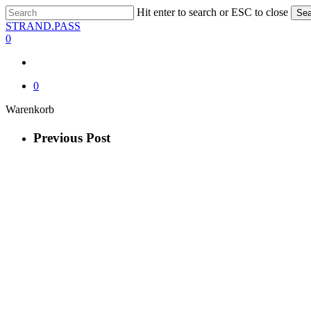
Skip
Hit enter to search or ESC to close
Sea
to
Close
STRAND.PASS
main
Search
0
content
0
Close
Warenkorb
Cart
Previous Post