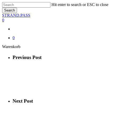
Skip
Hit enter to search or ESC to close
to
Search
main
Close
STRAND.PASS
content
Search
0
0
Close
Warenkorb
Cart
Previous Post
Next Post