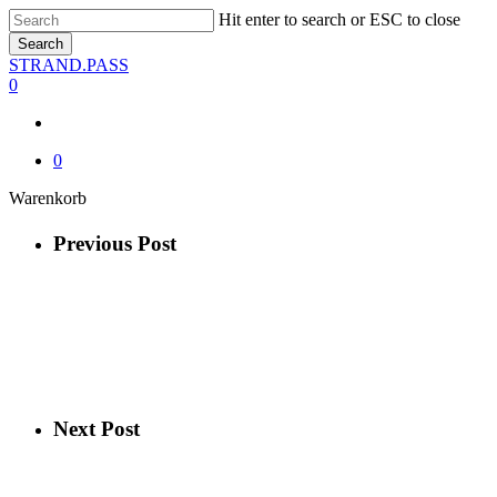
Skip
Hit enter to search or ESC to close
to
Search
main
Close
STRAND.PASS
content
Search
0
0
Close
Warenkorb
Cart
Previous Post
Next Post