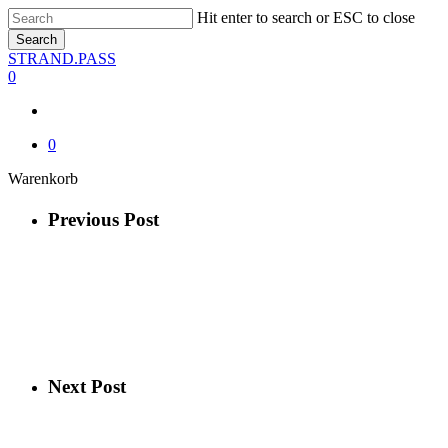
Skip
Hit enter to search or ESC to close
to
Search
main
Close
STRAND.PASS
content
Search
0
0
Close
Warenkorb
Cart
Previous Post
Next Post