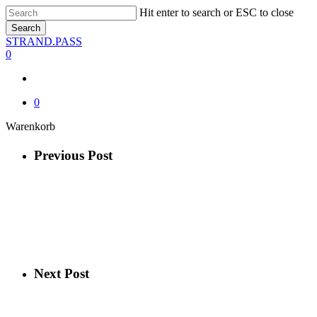
Skip
Hit enter to search or ESC to close
to
Search
main
Close
STRAND.PASS
content
Search
0
0
Close
Warenkorb
Cart
Previous Post
Next Post