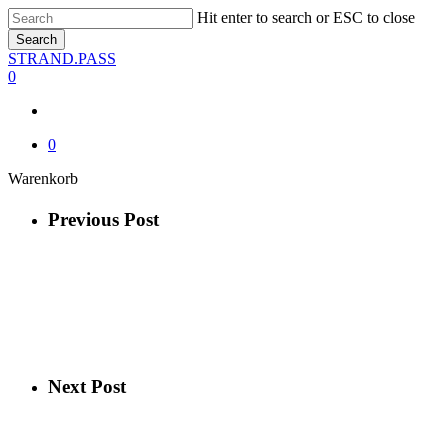
Skip
Hit enter to search or ESC to close
to
Search
main
Close
STRAND.PASS
content
Search
0
0
Close
Warenkorb
Cart
Previous Post
Next Post