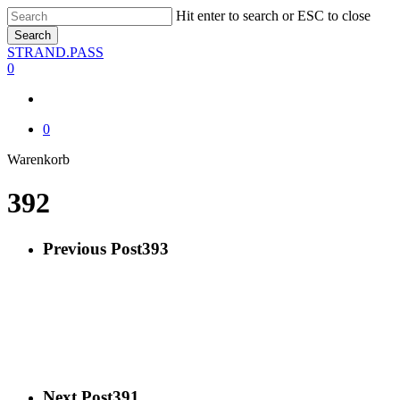
Skip
Hit enter to search or ESC to close
to
Search
main
Close
STRAND.PASS
content
Search
0
0
Close
Warenkorb
Cart
392
Previous Post
393
Next Post
391