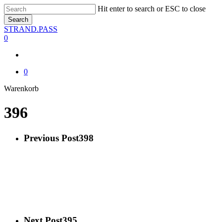
Skip
Hit enter to search or ESC to close
to
Search
main
Close
STRAND.PASS
content
Search
0
0
Close
Warenkorb
Cart
396
Previous Post
398
Next Post
395