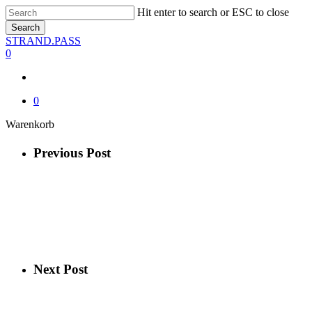
Skip
Hit enter to search or ESC to close
to
Search
main
Close
STRAND.PASS
content
Search
0
0
Close
Warenkorb
Cart
Previous Post
Next Post