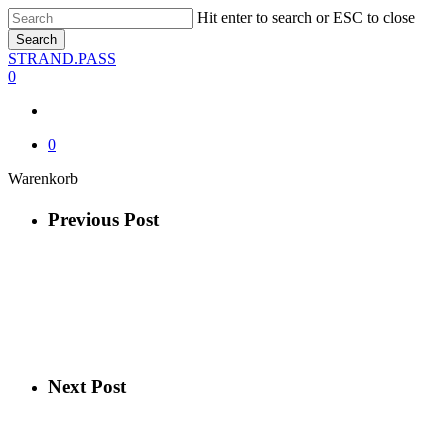
Skip
Hit enter to search or ESC to close
to
Search
main
Close
STRAND.PASS
content
Search
0
0
Close
Warenkorb
Cart
Previous Post
Next Post