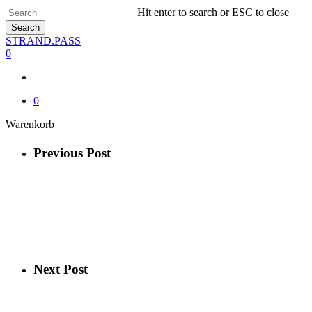
Skip
Hit enter to search or ESC to close
to
Search
main
Close
STRAND.PASS
content
Search
0
0
Close
Warenkorb
Cart
Previous Post
Next Post