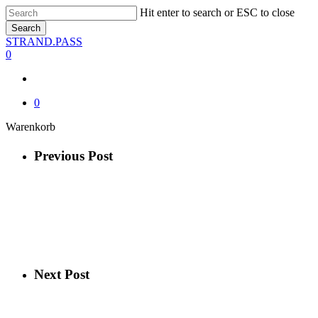
Skip
Hit enter to search or ESC to close
to
Search
main
Close
STRAND.PASS
content
Search
0
0
Close
Warenkorb
Cart
Previous Post
Next Post