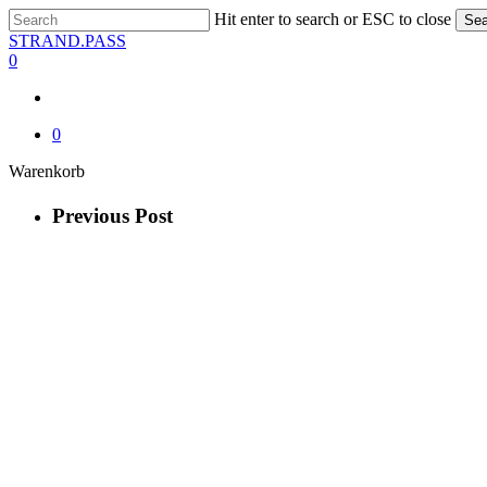
Skip
Hit enter to search or ESC to close
Sea
to
Close
STRAND.PASS
main
Search
0
content
0
Close
Warenkorb
Cart
Previous Post