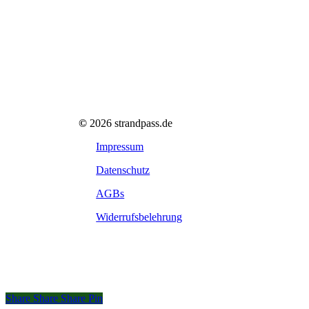
©
2026
strandpass.de
Impressum
Datenschutz
AGBs
Widerrufsbelehrung
Share
Share
Share
Share
Pin