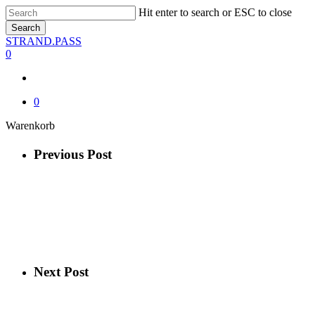
Skip
Hit enter to search or ESC to close
to
Search
main
Close
STRAND.PASS
content
Search
0
0
Close
Warenkorb
Cart
Previous Post
Next Post