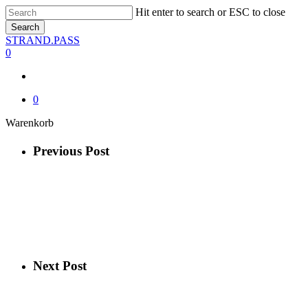
Skip
Hit enter to search or ESC to close
to
Search
main
Close
STRAND.PASS
content
Search
0
0
Close
Warenkorb
Cart
Previous Post
Next Post