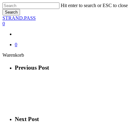
Skip
Hit enter to search or ESC to close
to
Search
main
Close
STRAND.PASS
content
Search
0
0
Close
Warenkorb
Cart
Previous Post
Next Post