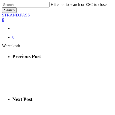
Skip
Hit enter to search or ESC to close
to
Search
main
Close
STRAND.PASS
content
Search
0
0
Close
Warenkorb
Cart
Previous Post
Next Post