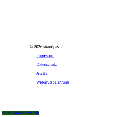
©
2026
strandpass.de
Impressum
Datenschutz
AGBs
Widerrufsbelehrung
Share
Share
Share
Share
Pin