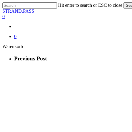
Skip
Hit enter to search or ESC to close
Sea
to
Close
STRAND.PASS
main
Search
0
content
0
Close
Warenkorb
Cart
Previous Post