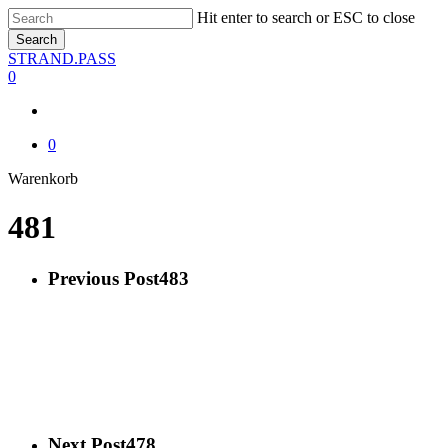
Skip
Hit enter to search or ESC to close
to
Search
main
Close
STRAND.PASS
content
Search
0
0
Close
Warenkorb
Cart
481
Previous Post
483
Next Post
478