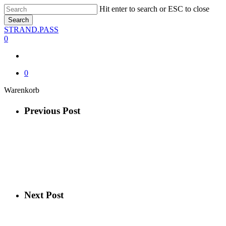
Skip
Hit enter to search or ESC to close
to
Search
main
Close
STRAND.PASS
content
Search
0
0
Close
Warenkorb
Cart
Previous Post
Next Post