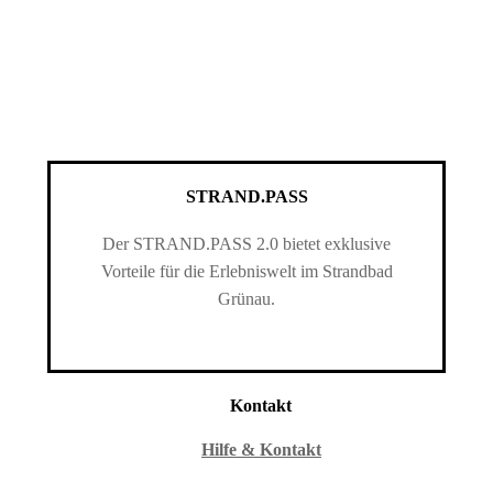
STRAND.PASS
Der STRAND.PASS 2.0 bietet exklusive
Vorteile für die Erlebniswelt im Strandbad
Grünau.
Kontakt
Hilfe & Kontakt