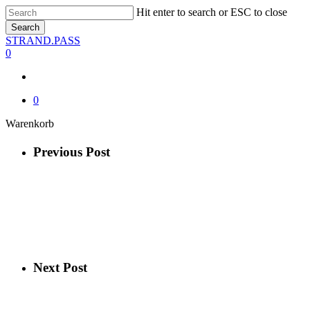
Skip
Hit enter to search or ESC to close
to
Search
main
Close
STRAND.PASS
content
Search
0
0
Close
Warenkorb
Cart
Previous Post
Next Post