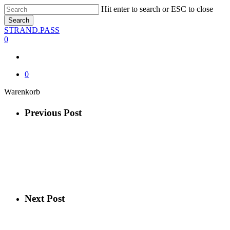
Skip
Hit enter to search or ESC to close
to
Search
main
Close
STRAND.PASS
content
Search
0
0
Close
Warenkorb
Cart
Previous Post
Next Post