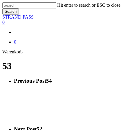
Skip
Hit enter to search or ESC to close
to
Search
main
Close
STRAND.PASS
content
Search
0
0
Close
Warenkorb
Cart
53
Previous Post
54
Next Post
52