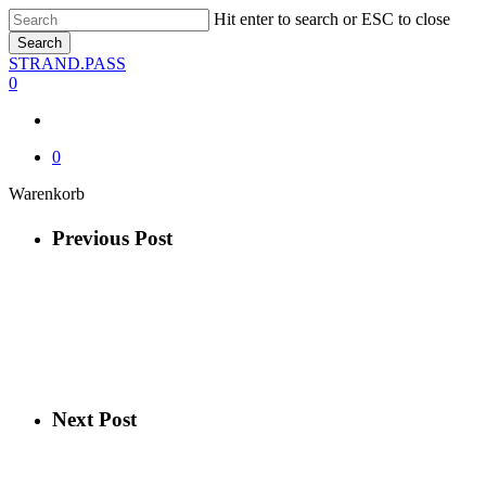
Skip
Hit enter to search or ESC to close
to
Search
main
Close
STRAND.PASS
content
Search
0
0
Close
Warenkorb
Cart
Previous Post
Next Post