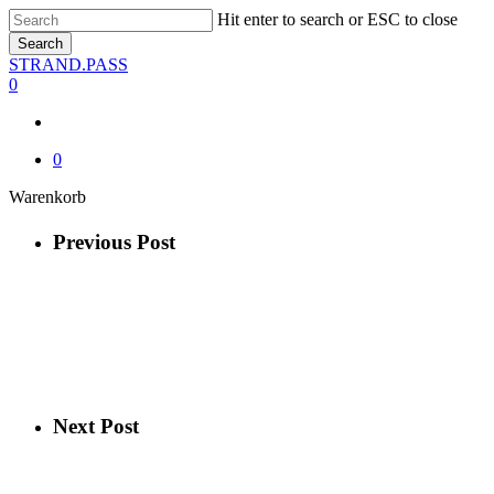
Skip
Hit enter to search or ESC to close
to
Search
main
Close
STRAND.PASS
content
Search
0
0
Close
Warenkorb
Cart
Previous Post
Next Post