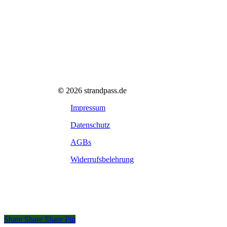
©
2026
strandpass.de
Impressum
Datenschutz
AGBs
Widerrufsbelehrung
Share
Share
Share
Share
Pin