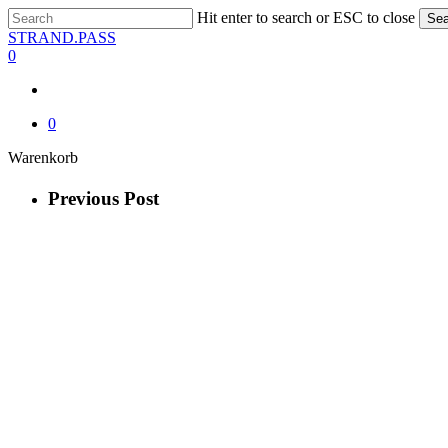
Skip
Hit enter to search or ESC to close
Sea
to
Close
STRAND.PASS
main
Search
0
content
0
Close
Warenkorb
Cart
Previous Post