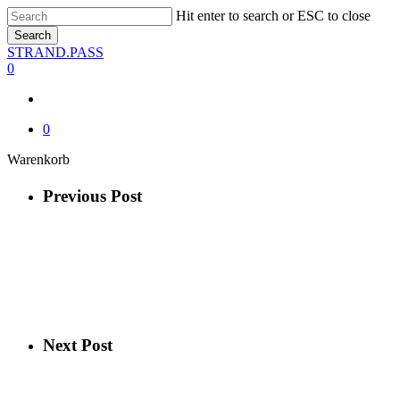
Skip
Hit enter to search or ESC to close
to
Search
main
Close
STRAND.PASS
content
Search
0
0
Close
Warenkorb
Cart
Previous Post
Next Post