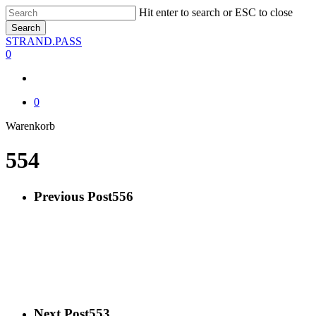
Skip
Hit enter to search or ESC to close
to
Search
main
Close
STRAND.PASS
content
Search
0
0
Close
Warenkorb
Cart
554
Previous Post
556
Next Post
553