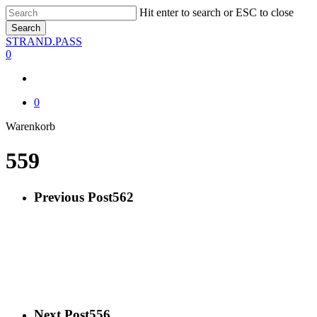
Skip
Hit enter to search or ESC to close
to
Search
main
Close
STRAND.PASS
content
Search
0
0
Close
Warenkorb
Cart
559
Previous Post
562
Next Post
556